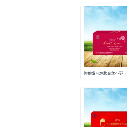
美娇娥乌鸡肽金丝小枣