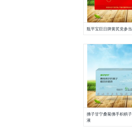
瓶平宝巨日牌黄芪党参
拂子甘宁桑菊佛手枳椇
液