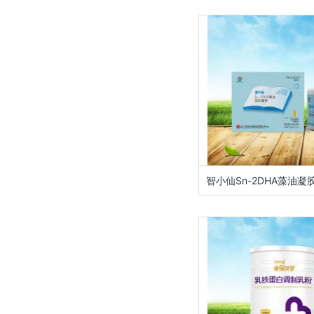
智小仙Sn-2DHA藻油凝