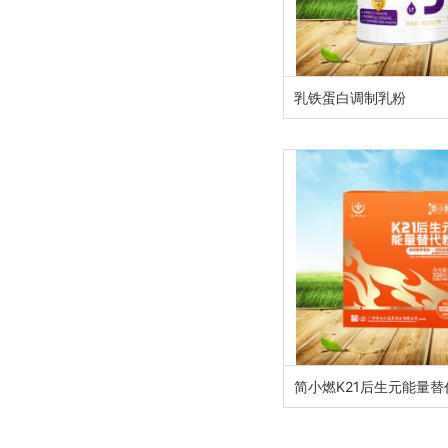
乳铁蛋白调制乳粉
简小燃K21后生元能量替